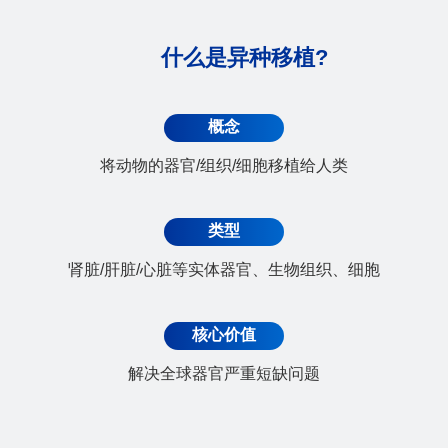
什么是异种移植?
概念
将动物的器官/组织/细胞移植给人类
类型
肾脏/肝脏/心脏等实体器官、生物组织、细胞
核心价值
解决全球器官严重短缺问题