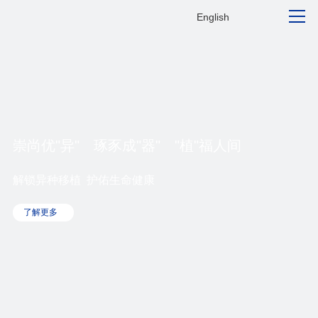
English
崇尚优"异" 琢豕成"器" "植"福人间
解锁异种移植 护佑生命健康
了解更多