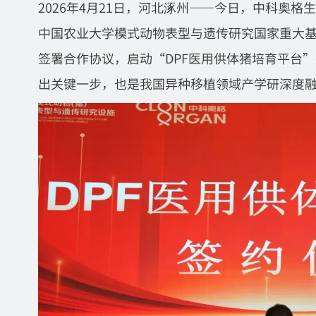
2026年4月21日，河北涿州——今日，中科奥
中国农业大学模式动物表型与遗传研究国家重大
签署合作协议，启动“DPF医用供体猪培育平台
出关键一步，也是我国异种移植领域产学研深度