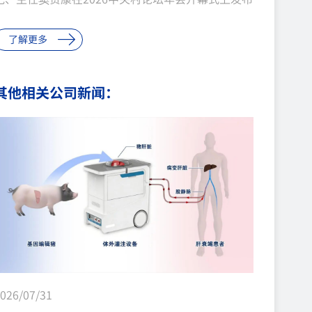
了2025年度“中国科学十大进展”。由中科奥格提供
了解更多
供体猪、西京医院实施手术的基因编辑猪肝脏移植到
人体的研究成果入选其中。该研究为突破传统免疫抑
其他相关公司新闻：
制局限，构建了六基因组合猪基因编辑策略，首创针
对异种肝脏移植的七联免疫抑制方案，将猪肝成功植
入受试者体内。观察期内移植肝功能稳定、具备部分
代谢替代能力，且未出...
026/07/31