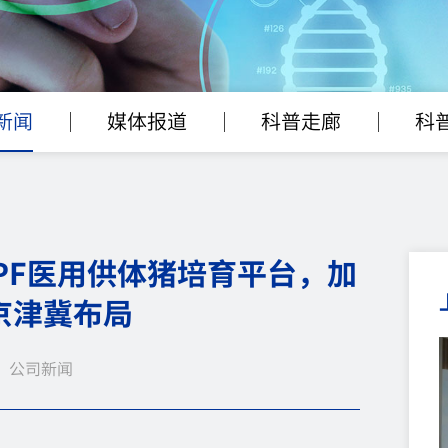
新闻
媒体报道
科普走廊
科
PF医用供体猪培育平台，加
京津冀布局
 | 公司新闻