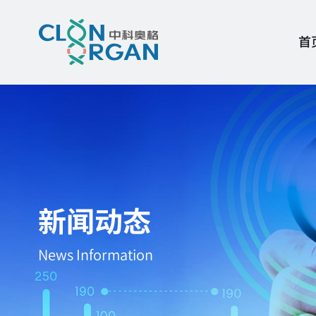
首
新闻动态
News Information