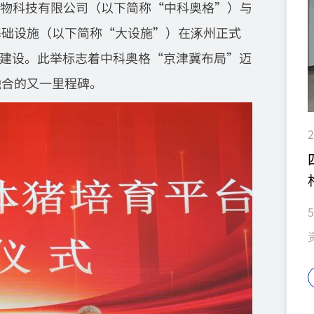
格生物科技有限公司（以下简称“中科奥格”）与
基础设施（以下简称“大设施”）在涿州正式
”建设。此举标志着中科奥格“京津冀布局”迈
融合的又一里程碑。
2