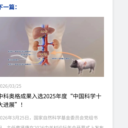
下一篇：
司在异种移植临床转化方面的丰硕成果与最新进展。
公司联合创始人、首席科学家邓绍平教授也参与了此
次交流。调研中，省长对中科奥格在异种移植领域取
得的成绩给予充分肯定。关于中科...
026/03/25
中科奥格成果入选2025年度“中国科学十
大进展”！
2026年3月25日，国家自然科学基金委员会党组书
记、主任窦贤康在2026中关村论坛年会开幕式上发布