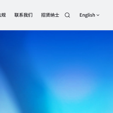
法规
联系我们
招贤纳士
English