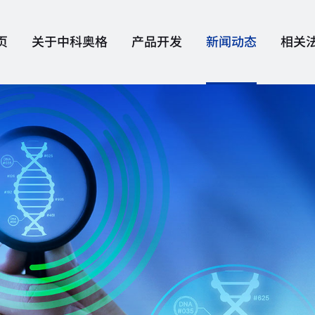
页
关于中科奥格
产品开发
新闻动态
相关