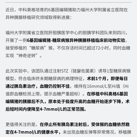
近日，中科奥格培育的6基因编辑猪助力福州大学附属省立医院在
异种胰腺移植研究领域取得新进展：
福州大学附属省立医院肝胆胰医学中心的胆胰学科团队来到四川，
开展了一例
6基因编辑猪-糖尿病猴异种胰腺移植临床前动物实验
，
接受移植的“糖尿病”猴，不仅存活时间已超过72小时，同时血糖
实现“神奇逆转”。
此次实验中，该团队通过注射STZ（链脲佐菌素）诱导1型糖尿病猴
模型，符合临床终末期糖尿病的病理特征，
术前1个月，即便每日
通过胰岛素治疗，血糖仍控制不佳
，维持在16mmol/L至Hi值（Hi
值即血糖检测上限，提示血糖严重超标）。
在移植中科奥格6基因
编辑猪的胰腺后不久，原本处于极度升高的血糖开始逐步下降，术
后短时间内便降至4-7mmol/L的正常范围。
更值得关注的是，
在停止所有胰岛素注射后，受体猴的血糖依然稳
定在4-7mmol/L的健康水平，
未出现血糖反弹等异常情况，移植胰